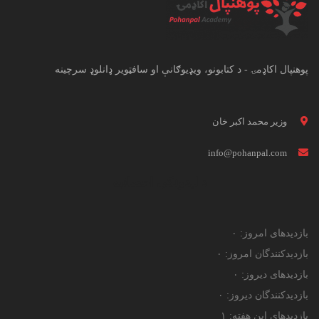
پوهنپال اکاډمۍ - د کتابونو، ویډیوګانې او سافټویر ډانلوډ سرچینه
وزیر محمد اکبر خان
info@pohanpal.com
د لیدونکي احصائیه
بازدیدهای امروز:
۰
بازدیدکنندگان امروز:
۰
بازدیدهای دیروز:
۰
بازدیدکنندگان دیروز:
۰
بازدیدهای این هفته:
۱