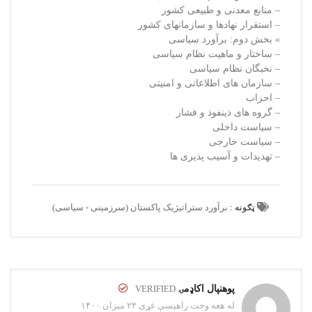
– منابع معدنی و طبیعی کشور
– استقرار نهادها و سازمانهای کشور
» بخش دوم: برآورد سیاسی
– ساختار و ماهیت نظام سیاسی
– نخبگان نظام سیاسی
– سازمان های اطلاعاتی و امنیتی
– احزاب
– گروه های ذینفوذ و فشار
– سیاست داخلی
– سیاست خارجی
– تهدیدات و آسیب پذیری ها
ټګونه :
برآورد ستراتیژیک پاکستان (سرزمینی - سیاسی)
پوهنپال اکاډمۍ
VERIFIED
له هغه وخت راهیسې غړی ۲۴ میزان ۱۴۰۰