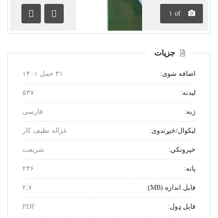
۱
of
بل
مخکینی
جزیات
اضافه شوی:
۳۱ حمل ۱۴۰۱
لیدنه:
۵۳۷
ژبه:
فارسی
لیکوال/څېړندوی:
غزاله نظیف کار
خپرونکي:
شریعت
پانه:
۲۳۶
فایل اندازه (MB):
۲,۷
فایل ډول:
PDF