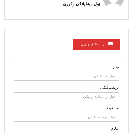
ټول مینځپانګې وګورئ
برېښناليک ولېږئ
نوم :
بریښنالیک :
موضوع :
پیغام :