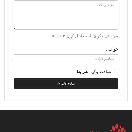
مهرباني وکړئ پایله داخل کړئ ۳ + ۹ =
ځواب :
موافقه وکړه
شرایط
پیغام ولیږئ