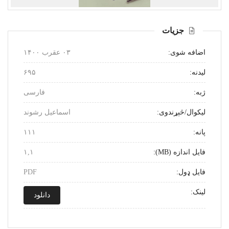
بل
مخکینی
جزیات
اضافه شوی:
۰۳ عقرب ۱۴۰۰
لیدنه:
۶۹۵
ژبه:
فارسی
لیکوال/څېړندوی:
اسماعیل رشوند
پانه:
۱۱۱
فایل اندازه (MB):
۱,۱
فایل ډول:
PDF
لینک:
دانلود