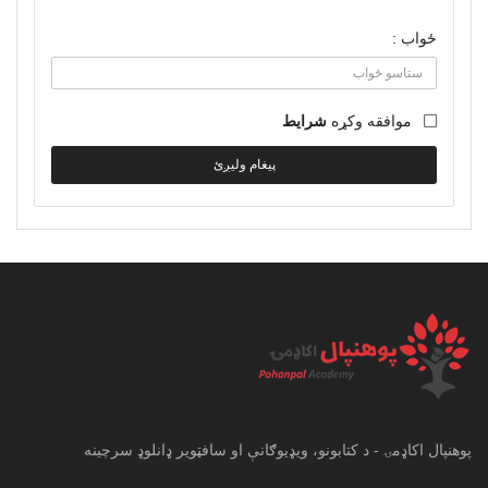
ځواب :
موافقه وکړه
شرایط
پیغام ولیږئ
پوهنپال اکاډمۍ - د کتابونو، ویډیوګانې او سافټویر ډانلوډ سرچینه