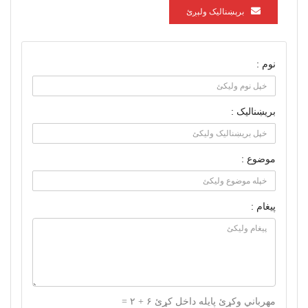
برېښناليک ولېږئ
نوم :
بریښنالیک :
موضوع :
پیغام :
مهرباني وکړئ پایله داخل کړئ ۶ + ۲ =