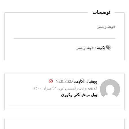
توضیحات
خوشنویسی
ټګونه :
خوشنویسی
پوهنپال اکاډمۍ
VERIFIED
له هغه وخت راهیسې غړی ۲۴ میزان ۱۴۰۰
ټول مینځپانګې وګورئ