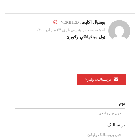
پوهنپال اکاډمۍ
VERIFIED
له هغه وخت راهیسې غړی ۲۴ میزان ۱۴۰۰
ټول مینځپانګې وګورئ
برېښناليک ولېږئ
نوم :
بریښنالیک :