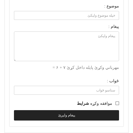
موضوع :
پیغام :
مهرباني وکړئ پایله داخل کړئ ۷ + ۶ =
ځواب :
موافقه وکړه
شرایط
پیغام ولیږئ