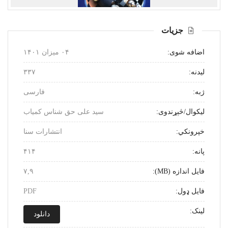
بل
مخکینی
جزیات
اضافه شوی:
۰۴ میزان ۱۴۰۱
لیدنه:
۳۳۷
ژبه:
فارسی
لیکوال/څېړندوی:
سید علی حق شناس کمیاب
خپرونکي:
انتشارات سنا
پانه:
۴۱۴
فایل اندازه (MB):
۷,۹
فایل ډول:
PDF
لینک:
دانلود