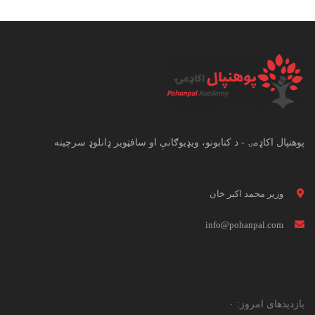
پوهنپال اکاډمۍ - د کتابونو، ویډیوګانې او سافټویر ډانلوډ سرچینه
وزیر محمد اکبر خان
info@pohanpal.com
د لیدونکي احصائیه
بازدیدهای امروز:
۰